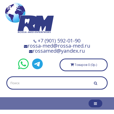
+7 (901) 592-01-90
rossa-med@rossa-med.ru
rossamed@yandex.ru
Товаров 0 (0р.)