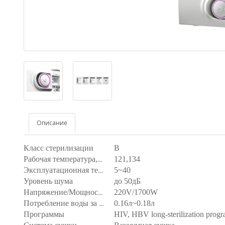
Описание
Класс стерилизации
B
о
С
121,134
Рабочая температура,
о
5~40
С
Эксплуатационная температура,
Уровень шума
до 50дБ
220V/1700W
Напряжение/Мощность
0.16л~0.18л
Потребление воды за цикл
Программы
HIV, HBV long-sterilization prog