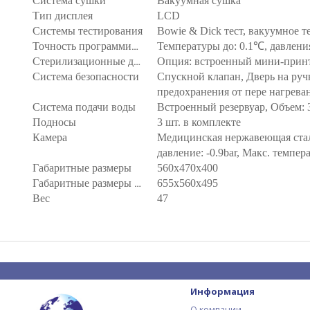
Система сушки
Вакуумная сушка
Тип дисплея
LCD
Системы тестирования
Bowie & Dick тест, вакуумное те
Температуры до: 0.1℃, давления
Точность программирования
Опция: встроенный мини-принт
Стерилизационные данные
Система безопасности
Спускной клапан, Дверь на руч
предохранения от пере нагрева
Система подачи воды
Встроенный резервуар, Объем: 3
Подносы
3 шт. в комплекте
Камера
Медицинская нержавеющая сталь
давление: -0.9bar, Макс. темпе
Габаритные размеры
560x470x400
655x560x495
Габаритные размеры с упаковкой, мм
Вес
47
Информация
О компании