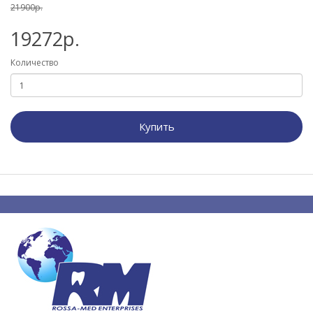
21900р.
19272р.
Количество
Купить