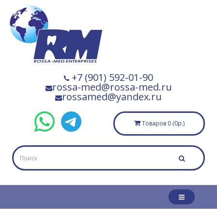
+7 (901) 592-01-90
rossa-med@rossa-med.ru
rossamed@yandex.ru
Товаров 0 (0р.)