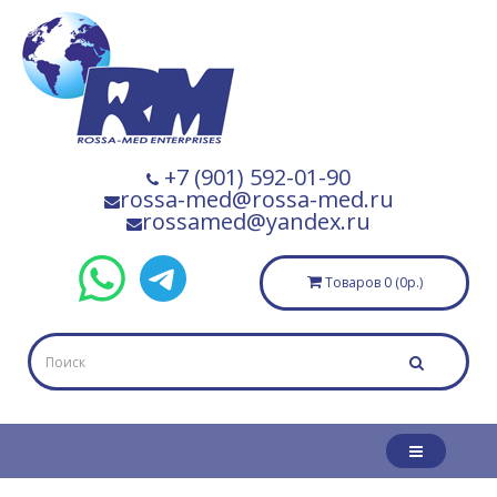
+7 (901) 592-01-90
rossa-med@rossa-med.ru
rossamed@yandex.ru
Товаров 0 (0р.)