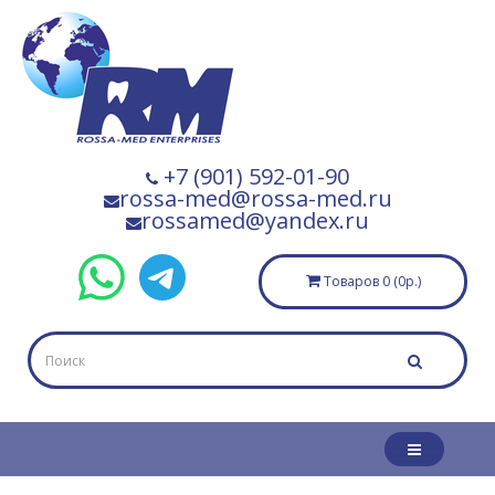
+7 (901) 592-01-90
rossa-med@rossa-med.ru
rossamed@yandex.ru
Товаров 0 (0р.)