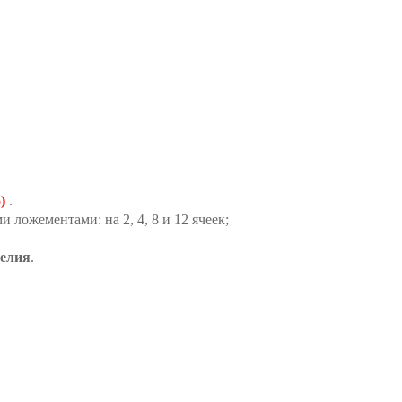
)
.
 ложементами: на 2, 4, 8 и 12 ячеек;
делия
.