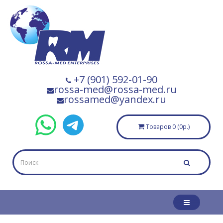
+7 (901) 592-01-90
rossa-med@rossa-med.ru
rossamed@yandex.ru
Товаров 0 (0р.)