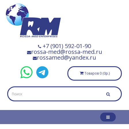
+7 (901) 592-01-90
rossa-med@rossa-med.ru
rossamed@yandex.ru
Товаров 0 (0р.)