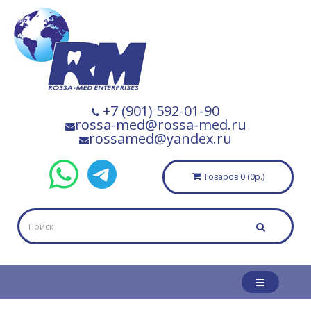
+7 (901) 592-01-90
rossa-med@rossa-med.ru
rossamed@yandex.ru
Товаров 0 (0р.)