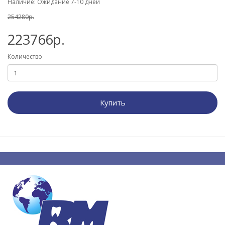
Наличие: Ожидание 7-10 дней
254280р.
223766р.
Количество
Купить