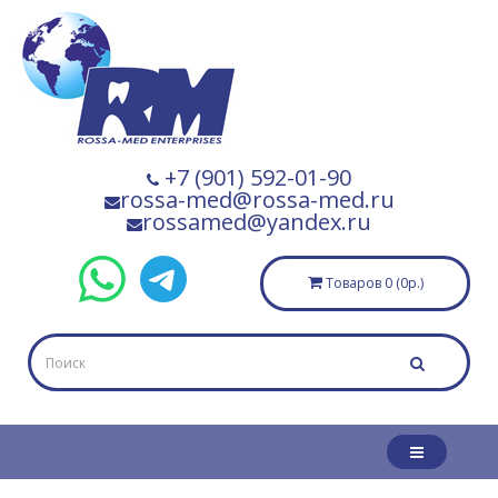
+7 (901) 592-01-90
rossa-med@rossa-med.ru
rossamed@yandex.ru
Товаров 0 (0р.)