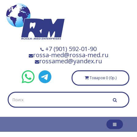
+7 (901) 592-01-90
rossa-med@rossa-med.ru
rossamed@yandex.ru
Товаров 0 (0р.)