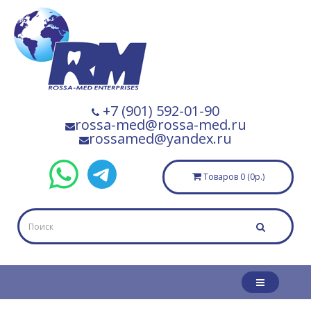
+7 (901) 592-01-90
rossa-med@rossa-med.ru
rossamed@yandex.ru
Товаров 0 (0р.)