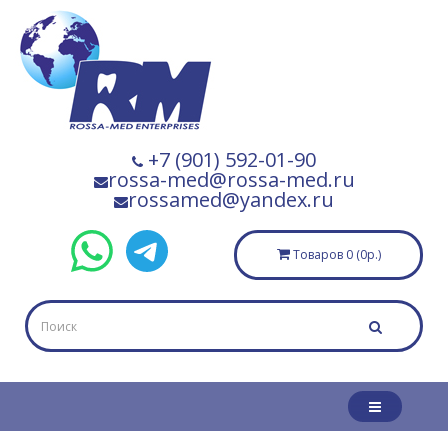
+7 (901) 592-01-90
rossa-med@rossa-med.ru
rossamed@yandex.ru
Товаров 0 (0р.)