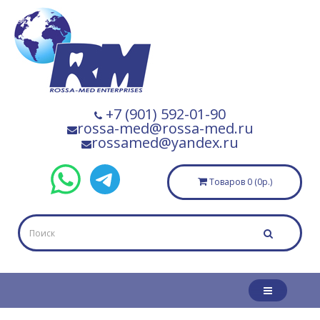
+7 (901) 592-01-90
rossa-med@rossa-med.ru
rossamed@yandex.ru
Товаров 0 (0р.)