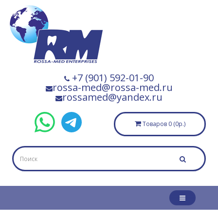
+7 (901) 592-01-90
rossa-med@rossa-med.ru
rossamed@yandex.ru
Товаров 0 (0р.)