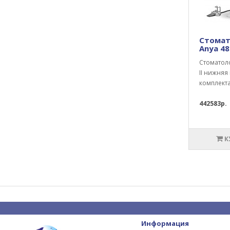
Стомат
Anya 48
Стоматоло
II нижняя
комплекта
442583р.
К
Информация