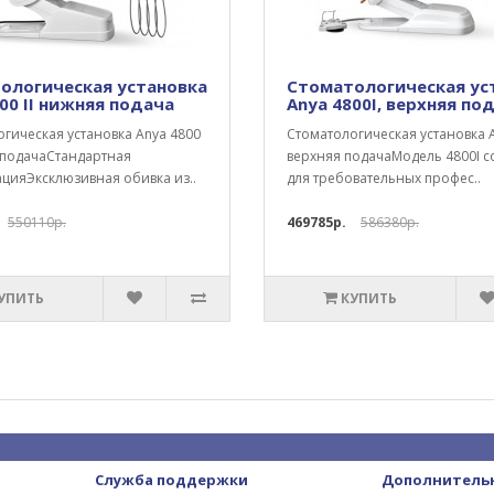
ологическая установка
Стоматологическая ус
00 II нижняя подача
Anya 4800I, верхняя по
гическая установка Anya 4800
Стоматологическая установка A
 подачаСтандартная
верхняя подачаМодель 4800I с
цияЭксклюзивная обивка из..
для требовательных профес..
550110р.
469785р.
586380р.
УПИТЬ
КУПИТЬ
Служба поддержки
Дополнитель