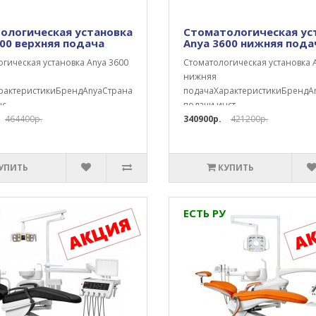
ологическая установка
Стоматологическая ус
600 верхняя подача
Anya 3600 нижняя пода
гическая установка Anya 3600
Стоматологическая установка 
нижняя
рактеристикиБрендAnyaСтранаКитайТип
подачаХарактеристикиБрендA
с..
подачи инст..
464400р.
340900р.
421200р.
УПИТЬ
КУПИТЬ
ЕСТЬ РУ