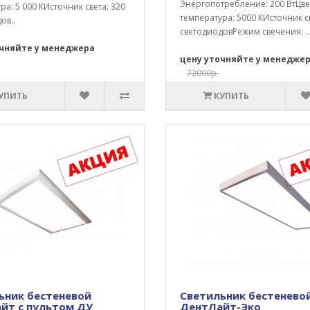
Энергопотребление: 200 ВтЦве
ра: 5 000 КИсточник света: 320
температура: 5000 КИсточник св
ов..
светодиодовРежим свечения: ..
очняйте у менеджера
цену уточняйте у менедже
72000р.
УПИТЬ
КУПИТЬ
ьник бестеневой
Светильник бестенево
йт с пультом ДУ
ДентЛайт-Эко