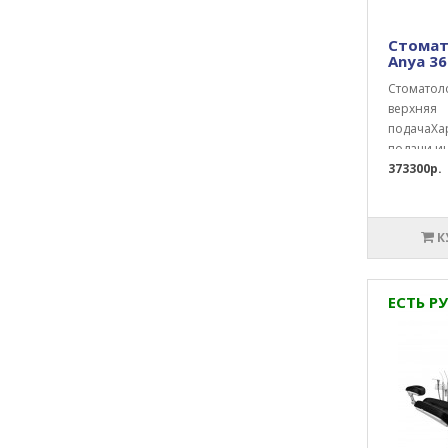
Стомат
Anya 3
Стоматоло
верхняя
подачаХа
подачи ин
373300р.
К
ЕСТЬ РУ