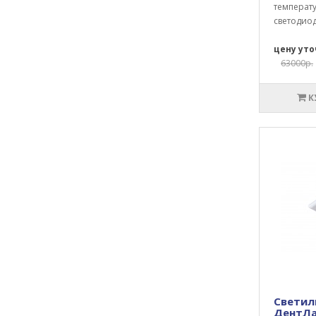
температу
светодиод
цену ут
63000р.
К
Светил
ДентЛа