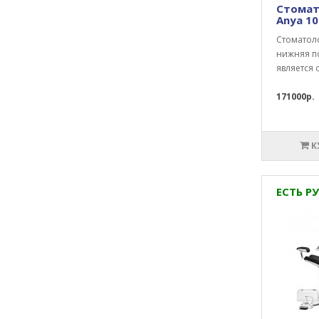
Стомат
Anya 1
Стоматоло
нижняя п
является 
171000р.
К
ЕСТЬ РУ