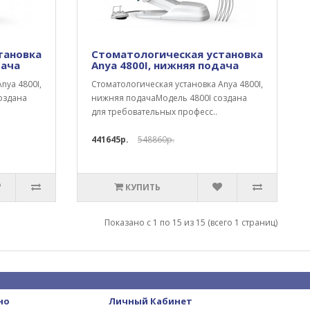
тановка
Стоматологическая установка
дача
Anya 4800I, нижняя подача
nya 4800I,
Стоматологическая установка Anya 4800I,
оздана
нижняя подачаМодель 4800I создана
для требовательных професс..
441645р.
548860р.
КУПИТЬ
Показано с 1 по 15 из 15 (всего 1 страниц)
но
Личный Кабинет