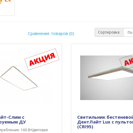
Сортировка:
Сравнение товаров (0)
йт-Слим с
Светильник бестенево
руемым ДУ
ДентЛайт Lux с пульт
(CRI95)
требление: 160 ВтЦветовая