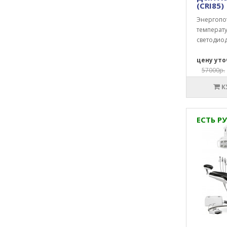
(CRI85)
Энергопо
температу
светодиод
цену ут
57000р.
К
ЕСТЬ РУ