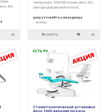
товая
температура: 5000 КИсточник света: 320
ета: 400
светодиодовСветовой поток:&..
цену уточняйте у менеджера
ра
45900р.
КУПИТЬ
ЕСТЬ РУ
й
Стоматологическая установка
Anya 1000 верхняя подача