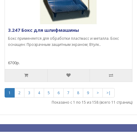
3.247 Бокс для шлифмашины
Бокс применяется для обработки пластмасс и металла. Бокс
оснащен: Прозрачным защитным экраном; Втулк..
6700р.
1
2
3
4
5
6
7
8
9
>
>|
Показано с 1 по 15 из 158 (всего 11 страниц)