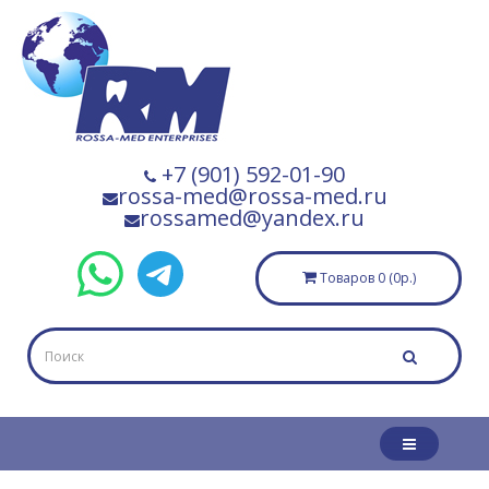
+7 (901) 592-01-90
rossa-med@rossa-med.ru
rossamed@yandex.ru
Товаров 0 (0р.)