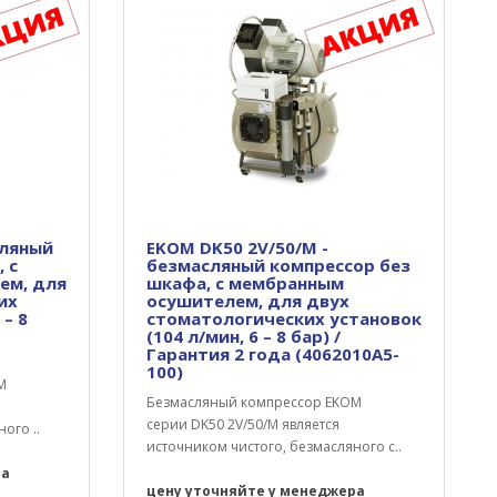
сляный
EKOM DK50 2V/50/M -
 с
безмасляный компрессор без
ем, для
шкафа, с мембранным
их
осушителем, для двух
 – 8
стоматологических установок
(104 л/мин, 6 – 8 бар) /
Гарантия 2 года (4062010A5-
100)
M
Безмасляный компрессор EKOM
серии DK50 2V/50/M является
ого ..
источником чистого, безмасляного с..
ра
цену уточняйте у менеджера