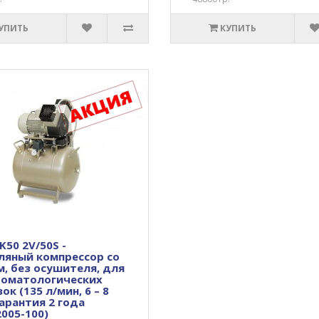
УПИТЬ
КУПИТЬ
50 2V/50S -
ляный компрессор со
, без осушителя, для
томатологических
ок (135 л/мин, 6 – 8
Гарантия 2 года
005-100)