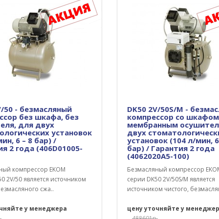
V/50 - безмасляный
DK50 2V/50S/M - безма
ссор без шкафа, без
компрессор со шкафом,
еля, для двух
мембранным осушител
ологических установок
двух стоматологическ
ин, 6 – 8 бар) /
установок (104 л/мин, 6
я 2 года (406D01005-
бар) / Гарантия 2 года
(4062020A5-100)
ный компрессор EKOM
Безмасляный компрессор EKO
0 2V/50 является источником
серии DK50 2V/50S/M является
безмасляного сжа..
источником чистого, безмаслян
очняйте у менеджера
цену уточняйте у менедже
.
488601р.