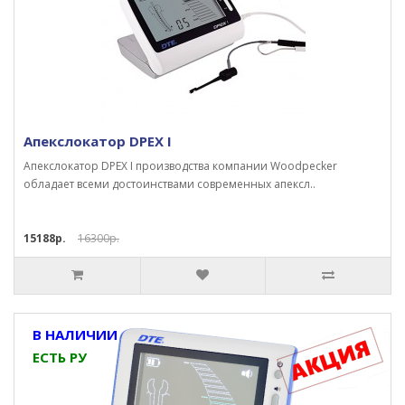
Апекслокатор DPEX I
Апекслокатор DPEX I производства компании Woodpecker
обладает всеми достоинствами современных апексл..
15188р.
16300р.
В НАЛИЧИИ
ЕСТЬ РУ