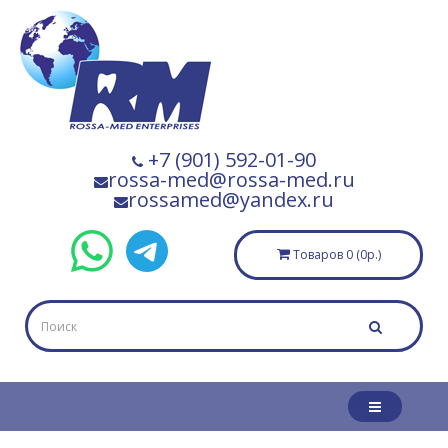
+7 (901) 592-01-90
rossa-med@rossa-med.ru
rossamed@yandex.ru
Товаров 0 (0р.)