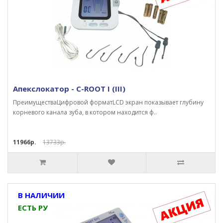
Апекслокатор - C-ROOT I (III)
ПреимуществаЦифровой форматLCD экран показывает глубину
корневого канала зуба, в котором находится ф..
11966р.
13733р.
В НАЛИЧИИ
ЕСТЬ РУ