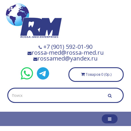
+7 (901) 592-01-90
rossa-med@rossa-med.ru
rossamed@yandex.ru
Товаров 0 (0р.)