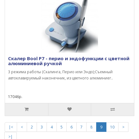
Скалер Bool P7 - перио и эндофункции с цветной
алюминиевой ручкой
3 режима работы (Скалинга, Перио или Эндо);Cъемный
автоклавируемый наконечник, из цветного алюминиег..
17046р.
|<
<
2
3
4
5
6
7
8
9
10
>
>|