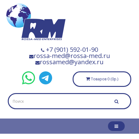
+7 (901) 592-01-90
rossa-med@rossa-med.ru
rossamed@yandex.ru
Товаров 0 (0р.)