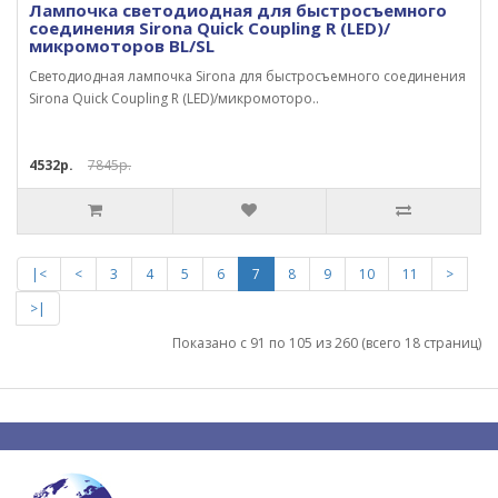
Лампочка светодиодная для быстросъемного
соединения Sirona Quick Coupling R (LED)/
микромоторов BL/SL
Светодиодная лампочка Sirona для быстросъемного соединения
Sirona Quick Coupling R (LED)/микромоторо..
4532р.
7845р.
|<
<
3
4
5
6
7
8
9
10
11
>
>|
Показано с 91 по 105 из 260 (всего 18 страниц)