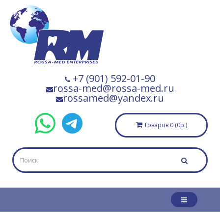
+7 (901) 592-01-90
rossa-med@rossa-med.ru
rossamed@yandex.ru
Товаров 0 (0р.)