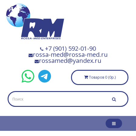
+7 (901) 592-01-90
rossa-med@rossa-med.ru
rossamed@yandex.ru
Товаров 0 (0р.)